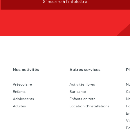
S’inscrire à l’infolettre
Nos activités
Autres services
P
Préscolaire
Activités libres
No
Enfants
Bar santé
Co
Adolescents
Enfants en tête
No
Adultes
Location d’installations
Fo
Em
Vi
Po