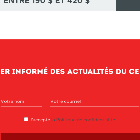
ENTRE 190 $ ET 420 $
er informé des actualités du c
J'accepte
la Politique de confidentialité
.