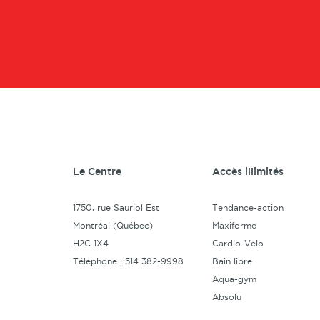
Le Centre
Accès illimités
1750, rue Sauriol Est
Tendance-action
Montréal (Québec)
Maxiforme
H2C 1X4
Cardio-Vélo
Téléphone : 514 382-9998
Bain libre
Aqua-gym
Absolu