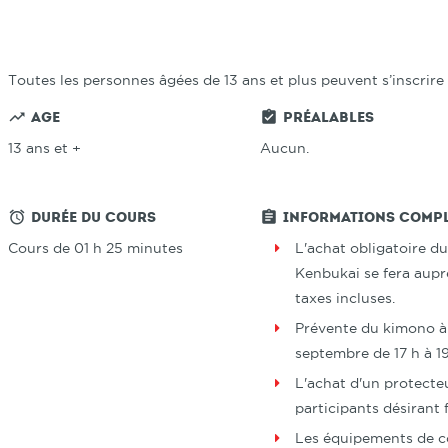
Toutes les personnes âgées de 13 ans et plus peuvent s’inscrire 
trending_up
assignment_turned_in
Age
Préalables
13 ans et +
Aucun.
access_alarm
assignment
Durée du cours
Informations compl
Cours de 01 h 25 minutes
L'achat obligatoire d
Kenbukai se fera aupr
taxes incluses.
Prévente du kimono à l
septembre de 17 h à 1
L'achat d'un protecteu
participants désirant 
Les équipements de co