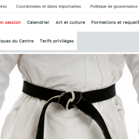
ires
Coordonnées et dates importantes
Politique de gouvernance e
en session
Calendrier
Art et culture
Formations et requalif
tiques du Centre
Tarifs privilèges
dolescents
Adultes