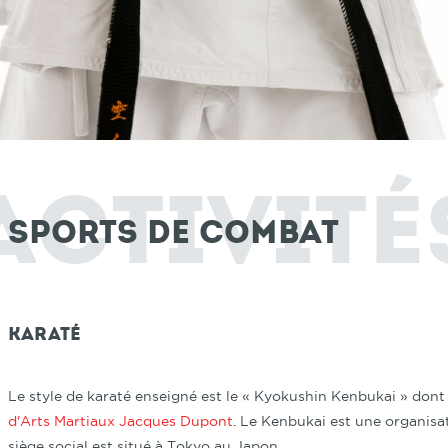
Activité
Sports de combat
Karaté
Le style de karaté enseigné est le « Kyokushin Kenbukai » dont 
d'Arts Martiaux Jacques Dupont
. Le Kenbukai est une organisat
siège social est situé à Tokyo au Japon.