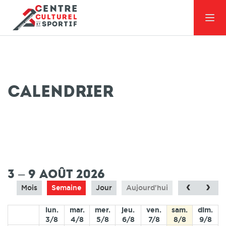
Calendrier
00
01
02
3 – 9 août 2026
03
Mois
Semaine
Jour
Aujourd'hui
04
lun.
mar.
mer.
jeu.
ven.
sam.
dim.
3/8
4/8
5/8
6/8
7/8
8/8
9/8